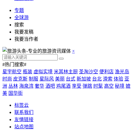
专题
全球游
搜索
我要发稿
我要当作者
×
#热门搜索#
星宇航空
瓶装
虚拟实境
米其林主厨
圣淘沙空
便利店
渔光岛
时尚
皮克斯
制服
星际风
美丽
台式
新加坡
台北
滑索
体验
亚
洲
丛林
海泉湾
奢华
酒吧
鸡尾酒
享受
弹跳
时髦
高空
秘境
媲
美
国华街
标签云
联系我们
友情链接
站点地图