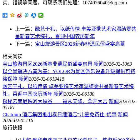
实、错误等问题，可联系我们处理：1074976040@qq.com
上一篇：
融艺于礼，以纸传情 卓美亚携艺术家温绮雯共
呈新春艺术臻礼，喜迎中国农历新年
下一篇：
宝山旅游景区2026新春非遗民俗盛宴启幕
相关阅读
宝山旅游景区2026新春非遗民俗盛宴启幕
新闻
2026-02-10
63
以全景解决方案为基：YOLOR为景区游乐设备升级提供可持
续保障
新闻
2026-02-06
13415
融艺于礼，以纸传情 卓美亚携艺术家温绮雯共呈新春艺术臻
礼，喜迎中国农历新年
新闻
2026-02-06
180
探秘云南尼珠河大峡谷——福从天降，伞开大吉
新闻
2026-02-
05
181
Chatrium 酒店集团推出泰日缅酒店“儿童免费住”优惠
新闻
2026-02-05
116
旅行快报