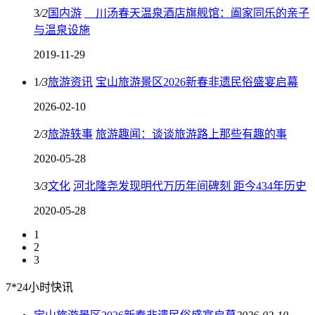
3
/
2
国内游
川汤春天温泉酒店旗舰馆：阖家同乐的亲子
与温泉设施
2019-11-29
1
/
3
旅游资讯
宝山旅游景区2026新春非遗民俗盛宴启幕
2026-02-10
2
/
3
旅游轶事
旅游趣闻：谈谈旅游路上那些有趣的事
2020-05-28
3
/
3
文化
河北隆尧发现明代万历年间碑刻 距今434年历史
2020-05-28
1
2
3
7*24小时快讯