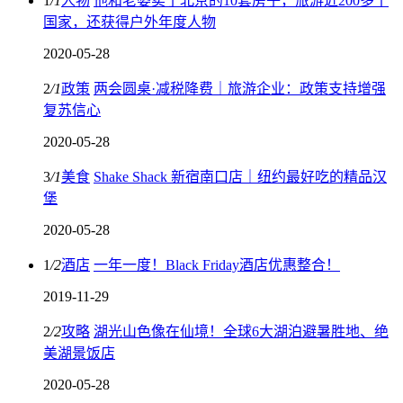
1
/
1
人物
他和老婆卖了北京的10套房子，旅游近200多个
国家，还获得户外年度人物
2020-05-28
2
/
1
政策
两会圆桌·减税降费｜旅游企业：政策支持增强
复苏信心
2020-05-28
3
/
1
美食
Shake Shack 新宿南口店｜纽约最好吃的精品汉
堡
2020-05-28
1
/
2
酒店
一年一度！Black Friday酒店优惠整合！
2019-11-29
2
/
2
攻略
湖光山色像在仙境！全球6大湖泊避暑胜地、绝
美湖景饭店
2020-05-28