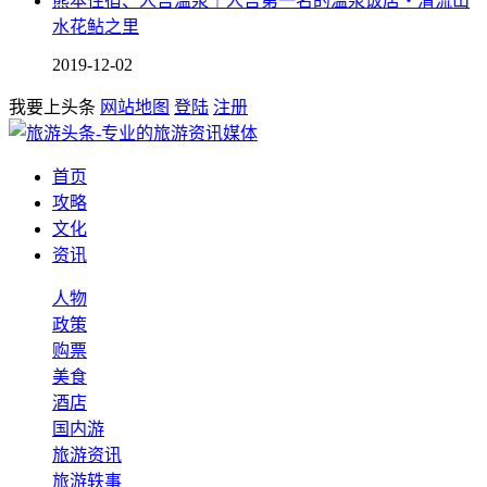
熊本住宿、人吉温泉｜人吉第一名的温泉饭店・清流山
水花鲇之里
2019-12-02
我要上头条
网站地图
登陆
注册
首页
攻略
文化
资讯
人物
政策
购票
美食
酒店
国内游
旅游资讯
旅游轶事