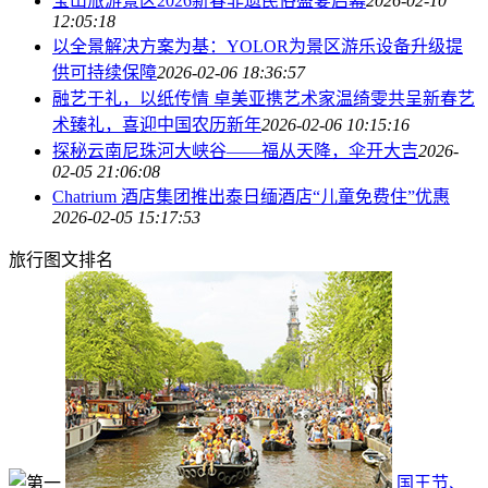
宝山旅游景区2026新春非遗民俗盛宴启幕
2026-02-10
12:05:18
以全景解决方案为基：YOLOR为景区游乐设备升级提
供可持续保障
2026-02-06 18:36:57
融艺于礼，以纸传情 卓美亚携艺术家温绮雯共呈新春艺
术臻礼，喜迎中国农历新年
2026-02-06 10:15:16
探秘云南尼珠河大峡谷——福从天降，伞开大吉
2026-
02-05 21:06:08
Chatrium 酒店集团推出泰日缅酒店“儿童免费住”优惠
2026-02-05 15:17:53
旅行图文排名
国王节、