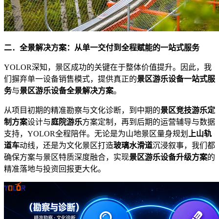
二．全景解决方案：从单一交付到全程赋能的一站式服务
YOLOR深知，景区成功的关键在于整体价值提升。因此，我
们摒弃单一设备销售模式，提供真正的
景区游乐设备一站式服
务
与
景区游乐设备全景解决方案
。
从项目初期的精准勘察与文化诊断，到中期的
景区竞技游乐定
制方案
设计与
庭院游乐
方案定制，再到后期的运营辅导与数据
支持，YOLOR全程陪伴。无论是为山地景区量身规划
上山轨
道车
动线，还是为文化景区打造
玻璃水滑道
沉浸叙事，我们都
确保方案与景区特质深度融合，实现
景区游乐设备升级方案
的
精准落地与投资回报更大化。