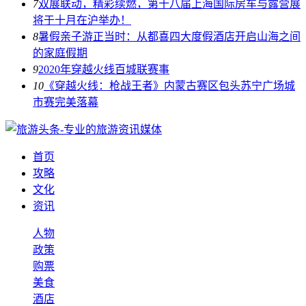
7
双展联动，精彩续燃，第十八届上海国际房车与露营展
将于十月在沪举办！
8
暑假亲子游正当时：从都喜四大度假酒店开启山海之间
的家庭假期
9
2020年穿越火线百城联赛事
10
《穿越火线：枪战王者》内蒙古赛区包头苏宁广场城
市赛完美落幕
首页
攻略
文化
资讯
人物
政策
购票
美食
酒店