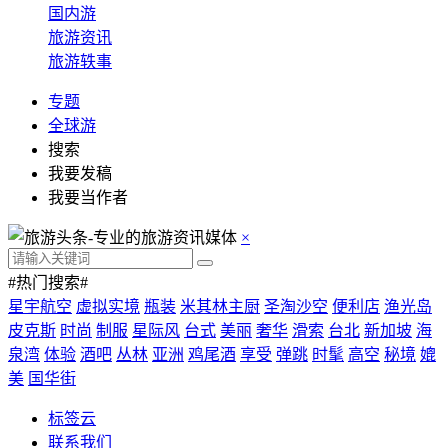
国内游
旅游资讯
旅游轶事
专题
全球游
搜索
我要发稿
我要当作者
×
#热门搜索#
星宇航空
虚拟实境
瓶装
米其林主厨
圣淘沙空
便利店
渔光岛
皮克斯
时尚
制服
星际风
台式
美丽
奢华
滑索
台北
新加坡
海
泉湾
体验
酒吧
丛林
亚洲
鸡尾酒
享受
弹跳
时髦
高空
秘境
媲
美
国华街
标签云
联系我们