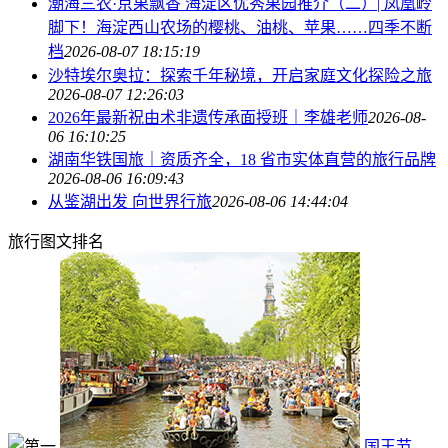
潮海三农·京果飘香 海淀区优秀果园推介（二）| 凤凰岭
脚下！海淀西山农场的樱桃、油桃、苹果……四季不断
档
2026-08-07 18:15:19
沙特埃尔奥拉：探索千年秘境，开启家庭文化探险之旅
2026-08-07 12:26:03
2026年最新祝由术非遗传承面授班｜李雄老师
2026-08-
06 16:10:25
湖南华铁国旅｜资质齐全，18 省市实体直营的旅行品牌
2026-08-06 16:09:43
从鉴湖出发 向世界行旅
2026-08-06 14:44:04
旅行图文排名
国王节、