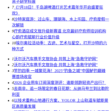
亲子研学科普
7
《7月18日！千岛湖啤酒灯光艺术嘉年华开启盛夏狂
欢》
8
沙特家庭游：过山车、珊瑚海、水上乐园、疗愈度假一
次解锁
9
疗愈酒店成文旅升级新赛道 北京最好疗愈师培训机构
心韵疗愈赋能行业价值升级
10
埃尔奥拉活动季：古迹、艺术与星空，打开沙特的六
种方式
1
​沃尔沃汽车携手文旅协会 共筑上海“急救守护网”
2
​沃尔沃汽车携手文旅协会 共筑上海“急救守护网”
3
竿钓四季 一城聚花海！2025“钓鱼之城”中国鲈钓巅峰
赛首场收官
4
2026 企业用车订阅深度测评：谁能领跑轻资产出行？
5
去南非，追一场限定的春日花期：从纳马夸兰到比勒陀
利亚
6
以技术重构山地通行方案，YOLOR 上山轨道车赋能景
区高质量发展