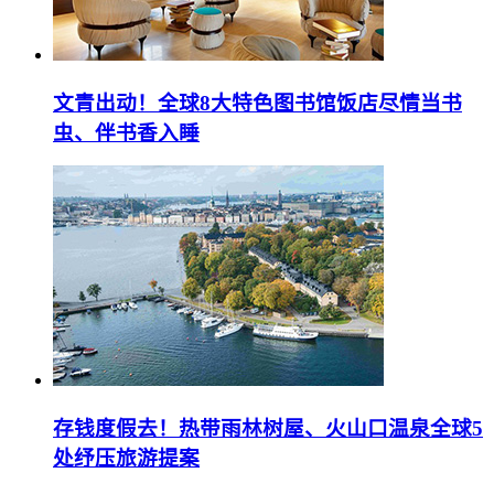
文青出动！全球8大特色图书馆饭店尽情当书
虫、伴书香入睡
存钱度假去！热带雨林树屋、火山口温泉全球5
处纾压旅游提案