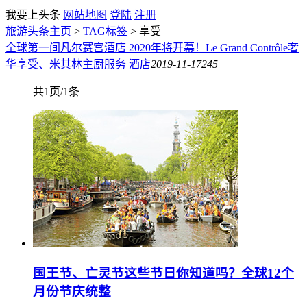
我要上头条
网站地图
登陆
注册
旅游头条主页
>
TAG标签
> 享受
全球第一间凡尔赛宫酒店 2020年将开幕！Le Grand Contrôle奢
华享受、米其林主厨服务
酒店
2019-11-17
245
共1页/1条
国王节、亡灵节这些节日你知道吗？全球12个
月份节庆统整