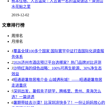
熊本住宿、人吉温泉｜人吉第一名的温泉饭店・清流山
水花鲇之里
2019-12-02
文章排行榜
周排名
月排名
1
覆盖全球100多个国家 国际寰宇中证打造国际化调查服
务体系
2
2026济州市酒店预订平台选哪家？热门品牌对比评测
3
沙特红海的绿色战略：100%可再生能源、30%净生态
效益
4
昭通避暑旅居推介会 山城遇秋城！——昭通避暑旅居
走进重庆
5
深圳出发，暑假亲子研学，腾格里、贵州、青海怎么
选？一篇讲透
6
暑期带娃去沙漠？比深圳凉快多了！一份让妈妈放心的