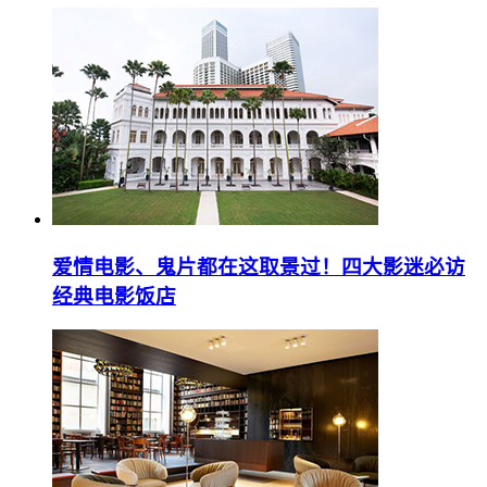
爱情电影、鬼片都在这取景过！四大影迷必访
经典电影饭店