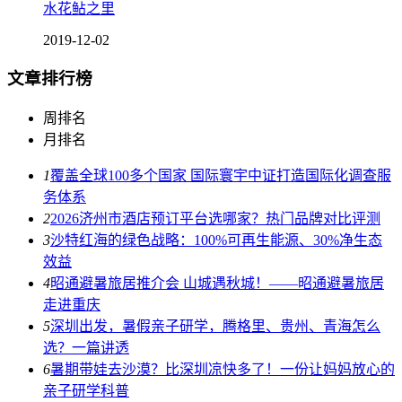
水花鲇之里
2019-12-02
文章排行榜
周排名
月排名
1
覆盖全球100多个国家 国际寰宇中证打造国际化调查服
务体系
2
2026济州市酒店预订平台选哪家？热门品牌对比评测
3
沙特红海的绿色战略：100%可再生能源、30%净生态
效益
4
昭通避暑旅居推介会 山城遇秋城！——昭通避暑旅居
走进重庆
5
深圳出发，暑假亲子研学，腾格里、贵州、青海怎么
选？一篇讲透
6
暑期带娃去沙漠？比深圳凉快多了！一份让妈妈放心的
亲子研学科普