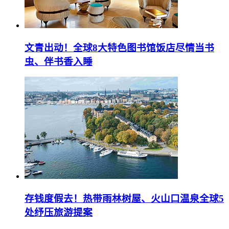
文青出动！全球8大特色图书馆饭店尽情当书
虫、伴书香入睡
存钱度假去！热带雨林树屋、火山口温泉全球5
处纾压旅游提案