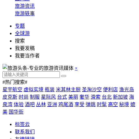
旅游资讯
旅游轶事
专题
全球游
搜索
我要发稿
我要当作者
×
#热门搜索#
星宇航空
虚拟实境
瓶装
米其林主厨
圣淘沙空
便利店
渔光岛
皮克斯
时尚
制服
星际风
台式
美丽
奢华
滑索
台北
新加坡
海
泉湾
体验
酒吧
丛林
亚洲
鸡尾酒
享受
弹跳
时髦
高空
秘境
媲
美
国华街
标签云
联系我们