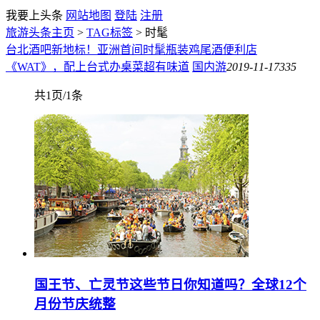
我要上头条
网站地图
登陆
注册
旅游头条主页
>
TAG标签
> 时髦
台北酒吧新地标！亚洲首间时髦瓶装鸡尾酒便利店
《WAT》，配上台式办桌菜超有味道
国内游
2019-11-17
335
共1页/1条
国王节、亡灵节这些节日你知道吗？全球12个
月份节庆统整