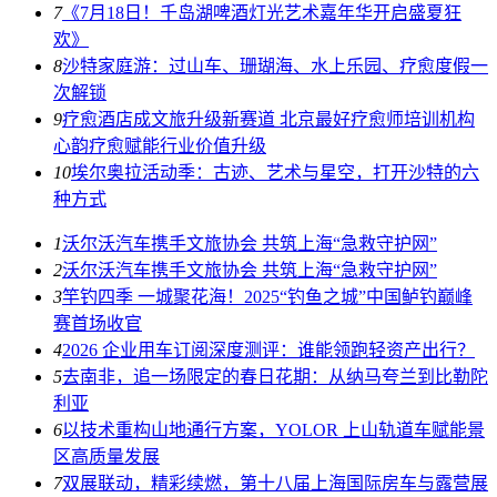
7
《7月18日！千岛湖啤酒灯光艺术嘉年华开启盛夏狂
欢》
8
沙特家庭游：过山车、珊瑚海、水上乐园、疗愈度假一
次解锁
9
疗愈酒店成文旅升级新赛道 北京最好疗愈师培训机构
心韵疗愈赋能行业价值升级
10
埃尔奥拉活动季：古迹、艺术与星空，打开沙特的六
种方式
1
​沃尔沃汽车携手文旅协会 共筑上海“急救守护网”
2
​沃尔沃汽车携手文旅协会 共筑上海“急救守护网”
3
竿钓四季 一城聚花海！2025“钓鱼之城”中国鲈钓巅峰
赛首场收官
4
2026 企业用车订阅深度测评：谁能领跑轻资产出行？
5
去南非，追一场限定的春日花期：从纳马夸兰到比勒陀
利亚
6
以技术重构山地通行方案，YOLOR 上山轨道车赋能景
区高质量发展
7
双展联动，精彩续燃，第十八届上海国际房车与露营展