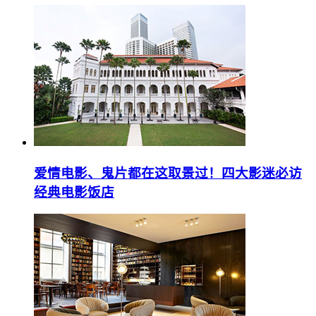
爱情电影、鬼片都在这取景过！四大影迷必访
经典电影饭店