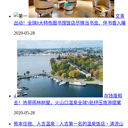
文青
出动！全球8大特色图书馆饭店尽情当书虫、伴书香入睡
2020-05-28
4
存钱度假
去！热带雨林树屋、火山口温泉全球5处纾压旅游提案
2020-05-28
熊本住宿、人吉温泉｜人吉第一名的温泉饭店・清流山