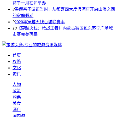
将于十月在沪举办！
8
暑假亲子游正当时：从都喜四大度假酒店开启山海之间
的家庭假期
9
2020年穿越火线百城联赛事
10
《穿越火线：枪战王者》内蒙古赛区包头苏宁广场城
市赛完美落幕
首页
攻略
文化
资讯
人物
政策
购票
美食
酒店
国内游