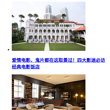
爱情电影、鬼片都在这取景过！四大影迷必访
经典电影饭店