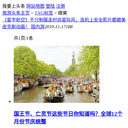
我要上头条
网站地图
登陆
注册
旅游头条主页
>
TAG标签
> 媲美
《星宇航空》不只制服走时尚星际风，连机上安全影片都媲美
皮克斯动画！
国内游
2019-11-17
188
共1页/1条
国王节、亡灵节这些节日你知道吗？全球12个
月份节庆统整