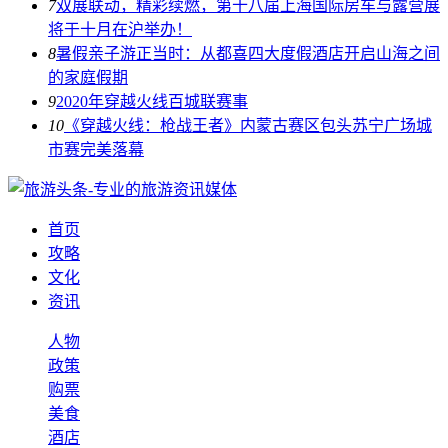
7
双展联动，精彩续燃，第十八届上海国际房车与露营展
将于十月在沪举办！
8
暑假亲子游正当时：从都喜四大度假酒店开启山海之间
的家庭假期
9
2020年穿越火线百城联赛事
10
《穿越火线：枪战王者》内蒙古赛区包头苏宁广场城
市赛完美落幕
首页
攻略
文化
资讯
人物
政策
购票
美食
酒店