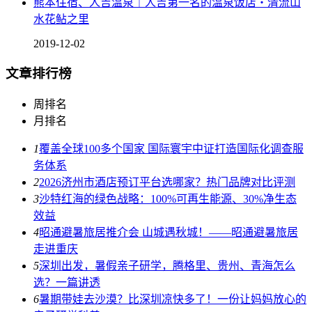
熊本住宿、人吉温泉｜人吉第一名的温泉饭店・清流山
水花鲇之里
2019-12-02
文章排行榜
周排名
月排名
1
覆盖全球100多个国家 国际寰宇中证打造国际化调查服
务体系
2
2026济州市酒店预订平台选哪家？热门品牌对比评测
3
沙特红海的绿色战略：100%可再生能源、30%净生态
效益
4
昭通避暑旅居推介会 山城遇秋城！——昭通避暑旅居
走进重庆
5
深圳出发，暑假亲子研学，腾格里、贵州、青海怎么
选？一篇讲透
6
暑期带娃去沙漠？比深圳凉快多了！一份让妈妈放心的