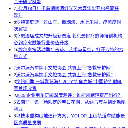
亲子研学科普
7
《7月18日！千岛湖啤酒灯光艺术嘉年华开启盛夏狂
欢》
8
沙特家庭游：过山车、珊瑚海、水上乐园、疗愈度假一
次解锁
9
疗愈酒店成文旅升级新赛道 北京最好疗愈师培训机构
心韵疗愈赋能行业价值升级
10
埃尔奥拉活动季：古迹、艺术与星空，打开沙特的六
种方式
1
​沃尔沃汽车携手文旅协会 共筑上海“急救守护网”
2
​沃尔沃汽车携手文旅协会 共筑上海“急救守护网”
3
竿钓四季 一城聚花海！2025“钓鱼之城”中国鲈钓巅峰
赛首场收官
4
2026 企业用车订阅深度测评：谁能领跑轻资产出行？
5
去南非，追一场限定的春日花期：从纳马夸兰到比勒陀
利亚
6
以技术重构山地通行方案，YOLOR 上山轨道车赋能景
区高质量发展