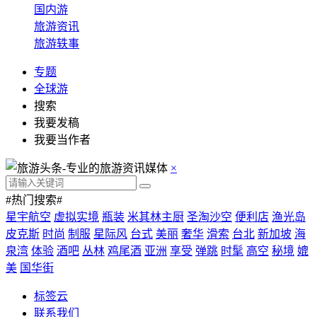
国内游
旅游资讯
旅游轶事
专题
全球游
搜索
我要发稿
我要当作者
×
#热门搜索#
星宇航空
虚拟实境
瓶装
米其林主厨
圣淘沙空
便利店
渔光岛
皮克斯
时尚
制服
星际风
台式
美丽
奢华
滑索
台北
新加坡
海
泉湾
体验
酒吧
丛林
鸡尾酒
亚洲
享受
弹跳
时髦
高空
秘境
媲
美
国华街
标签云
联系我们