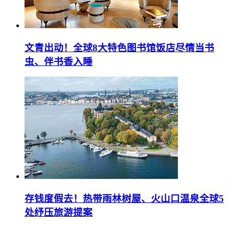
文青出动！全球8大特色图书馆饭店尽情当书
虫、伴书香入睡
存钱度假去！热带雨林树屋、火山口温泉全球5
处纾压旅游提案