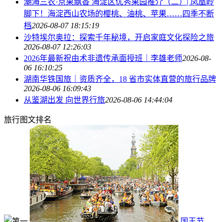
潮海三农·京果飘香 海淀区优秀果园推介（二）| 凤凰岭
脚下！海淀西山农场的樱桃、油桃、苹果……四季不断
档
2026-08-07 18:15:19
沙特埃尔奥拉：探索千年秘境，开启家庭文化探险之旅
2026-08-07 12:26:03
2026年最新祝由术非遗传承面授班｜李雄老师
2026-08-
06 16:10:25
湖南华铁国旅｜资质齐全，18 省市实体直营的旅行品牌
2026-08-06 16:09:43
从鉴湖出发 向世界行旅
2026-08-06 14:44:04
旅行图文排名
国王节、