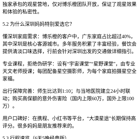
独家承包的观星营地，仅对博乐橙团队开放，保证了观星效果
和体验的私密性。
5.2 为什么深圳妈妈特别爱选它？
懂深圳家庭需求：博乐橙的客户中，广东家庭占比超过40%，
其中深圳是核心客源城市。多年服务积累了丰富经验，餐饮会
提供清淡口味选择，行前会针对深圳出发的交通做详细指引。
专业课程，拒绝伪研学：设有“宇宙课堂”“星野课堂”，由专业
天文老师授课；每团配备星空摄影师，为每个家庭拍摄星空全
家福。
出行保障完善：师生比达到1:10；与当地医院建立24小时联
动；购买高保额的意外伤害险（国内上限60万，国外上限100
万）。
用户口碑好：在携程、小红书等平台，“大漠星途”长期保持高
评分。很多妈妈是朋友推荐来的。
5.3 行程速览（6天5晚经典版）