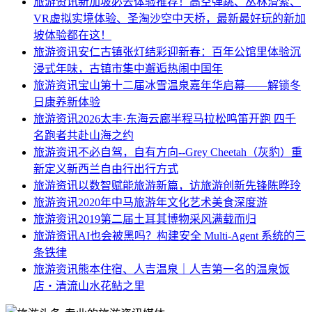
旅游资讯
新加坡必去体验推荐！高空弹跳、丛林滑索、
VR虚拟实境体验、圣淘沙空中天桥，最新最好玩的新加
坡体验都在这！
旅游资讯
安仁古镇张灯结彩迎新春：百年公馆里体验沉
浸式年味，古镇市集中邂逅热闹中国年
旅游资讯
宝山第十二届冰雪温泉嘉年华启幕——解锁冬
日康养新体验
旅游资讯
2026太丰·东海云廊半程马拉松鸣笛开跑 四千
名跑者共赴山海之约
旅游资讯
不必自驾，自有方向--Grey Cheetah（灰豹）重
新定义新西兰自由行出行方式
旅游资讯
以数智赋能旅游新篇，访旅游创新先锋陈晔玲
旅游资讯
2020年中马旅游年文化艺术美食深度游
旅游资讯
2019第二届土耳其博物采风满载而归
旅游资讯
AI也会被黑吗？构建安全 Multi-Agent 系统的三
条铁律
旅游资讯
熊本住宿、人吉温泉｜人吉第一名的温泉饭
店・清流山水花鲇之里