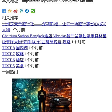
本文地址：http://www.lvyoutoutiao.com/lyzx/2348.html
相关推荐
贵州楚天乐旅行社——深耕黔地，让每一场旅行都省心尽兴
人物
1个月前
Chatrium Sathon Bangkok酒店Albricias餐厅呈献独家米其林星
级餐厅大厨“四手联弹”西班牙晚宴
攻略
1个月前
TEST 8
国内游
1个月前
TEST 7
攻略
1个月前
TEST 6
酒店
1个月前
TEST 5
美食
1个月前
一周热门