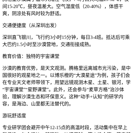
间15-20℃，昼夜温差大。空气湿度低（20-40%），体感干
爽，阴凉处有风时较为舒适。
交通便捷度（从深圳出发）
深圳直飞银川，飞行约3小时15分钟，每日3-4班。抵达后可乘
大巴约1.5小时至沙漠营地，交通衔接成熟。
教育价值：独特的宇宙课堂
沙漠的教育优势，是天文观测。腾格里远离城市光污染，是中
国很好的观星地之一。以博乐橙的“大漠星途”为例，孩子们会
在专业天文老师带领下，用望远镜观测木星、土星、银河，学
“宇宙课堂”“星野课堂”。此外，还会参与“麦草方格”治沙体
验，理解沙漠生态和环保意义。这种“动手+认知”的研学内
容，是海边、山里都无法替代的。
游玩舒适度
专业研学团会避开中午12-15点的高温时段，活动集中在早上