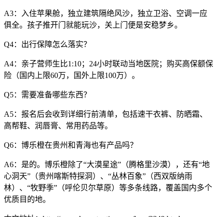
A3：入住苹果舱，独立建筑隔绝风沙，独立卫浴、空调一应
俱全。孩子推开门就能玩沙，关上门便是安稳梦乡。
Q4：出行保障怎么落实？
A4：亲子营师生比1:10；24小时联动当地医院；购买高保额保
险（国内上限60万，国外上限100万）。
Q5：需要准备哪些东西？
A5：报名后会收到详细行前清单，包括速干衣裤、防晒霜、
高帮鞋、润唇膏、常用药品等。
Q6：博乐橙在贵州和青海也有产品吗？
A6：是的。博乐橙除了“大漠星途”（腾格里沙漠），还有“地
心洞天”（贵州喀斯特探洞）、“丛林百象”（西双版纳雨
林）、“牧野季”（呼伦贝尔草原）等多条线路，覆盖国内多个
优质目的地。