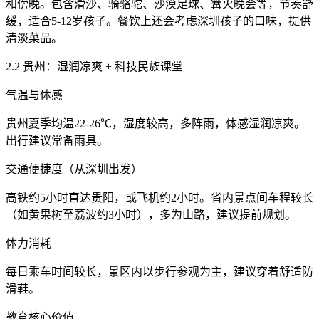
和傍晚。包含滑沙、骑骆驼、沙漠足球、篝火晚会等，节奏舒
缓，适合5-12岁孩子。餐饮上还会考虑深圳孩子的口味，提供
清淡菜品。
2.2 贵州：湿润凉爽 + 科技民族课堂
气温与体感
贵州夏季均温22-26℃，湿度较高，多阵雨，体感湿润凉爽。
出行建议常备雨具。
交通便捷度（从深圳出发）
高铁约5小时直达贵阳，或飞机约2小时。省内景点间车程较长
（如黄果树至荔波约3小时），多为山路，建议提前规划。
体力消耗
每日乘车时间较长，景区内以步行参观为主，建议穿着舒适防
滑鞋。
教育核心价值