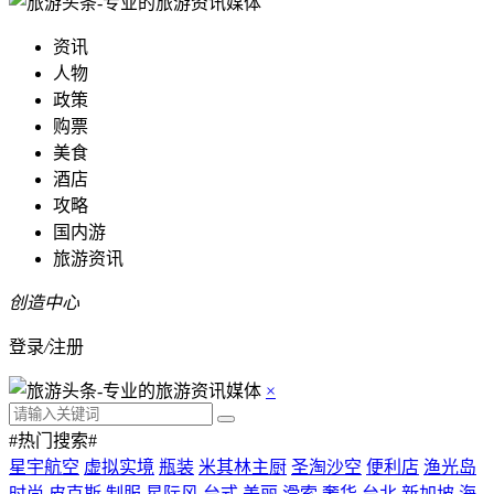
资讯
人物
政策
购票
美食
酒店
攻略
国内游
旅游资讯
创造中心
登录
/
注册
×
#热门搜索#
星宇航空
虚拟实境
瓶装
米其林主厨
圣淘沙空
便利店
渔光岛
时尚
皮克斯
制服
星际风
台式
美丽
滑索
奢华
台北
新加坡
海