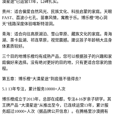
漠星途”已运营13年，口碑扎实。
贵州：适合偏爱自然风光、民族文化、科技启蒙的家庭。天眼
FAST、荔波小七孔、苗寨风情，寓教于乐。博乐橙“地心洞
天”线路深度体验喀斯特溶洞。
青海：适合向往高原湖泊、雪山草原、藏族文化的家庭。青海
湖、茶卡盐湖、祁连草原，视觉震撼。建议孩子年龄稍大且身
体素质较好。
三个目的地博乐橙均有成熟产品，您可以根据孩子的兴趣和家
庭偏好来选择。没有绝对更好的目的地，只有更适合您家的旅
程。
第五章：博乐橙“大漠星途”到底值不值得去？
5.1 13年专注，累计服务10000+人次
博乐橙成立于2013年，总部在成都，专注4-16岁亲子研学。其
王牌产品 “大漠星途”从推出至今，已连续运营13年，累计服
务超过10000+人次（据品牌公开信息）。在腾格里沙漠拥有