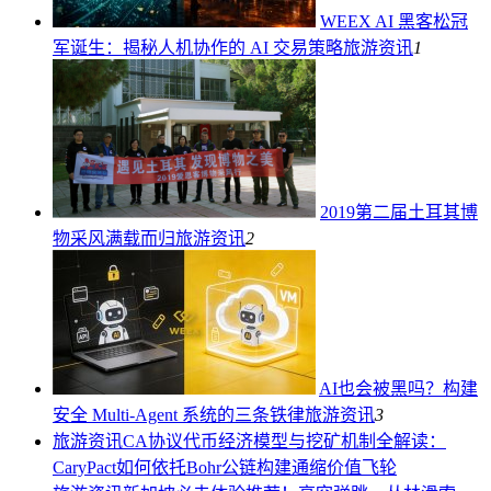
WEEX AI 黑客松冠
军诞生：揭秘人机协作的 AI 交易策略
旅游资讯
1
2019第二届土耳其博
物采风满载而归
旅游资讯
2
AI也会被黑吗？构建
安全 Multi-Agent 系统的三条铁律
旅游资讯
3
旅游资讯
CA协议代币经济模型与挖矿机制全解读：
CaryPact如何依托Bohr公链构建通缩价值飞轮