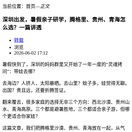
当前位置：
首页
―
正文
深圳出发，暑假亲子研学，腾格里、贵州、青海怎
么选？一篇讲透
转载
浏览
2026-06-02 17:12
暑假快到了，深圳的妈妈群里又开始了一年一度的“灵魂拷
问”：带娃去哪？
去海边？人挤人，太阳暴晒。去山里？蚊子多，娃觉得无聊。
出国？贵且远，还要折腾签证。
翻来覆去，很多家庭的选择无非三个方向：西北沙漠、贵州山
水、青海高原。三个都是避暑胜地，三个都适合亲子游，但哪
个更适合你家娃？
这篇文章，我们把腾格里沙漠、贵州、青海放在一起，从气